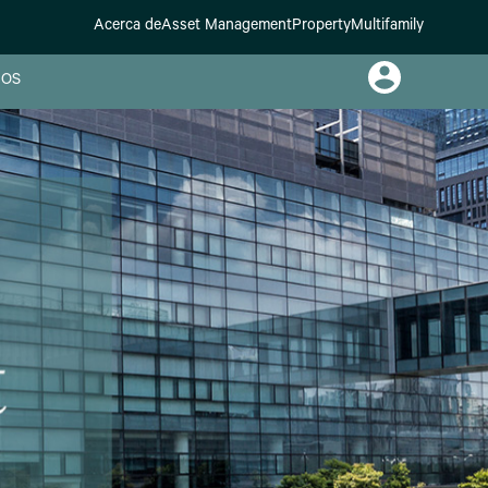
Acerca de
Asset Management
Property
Multifamily
OS